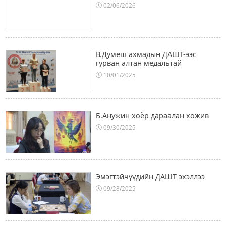
02/06/2026
В.Думеш ахмадын ДАШТ-ээс
гурван алтан медальтай
10/01/2025
Б.Анужин хоёр дараалан хожив
09/30/2025
Эмэгтэйчүүдийн ДАШТ эхэллээ
09/28/2025