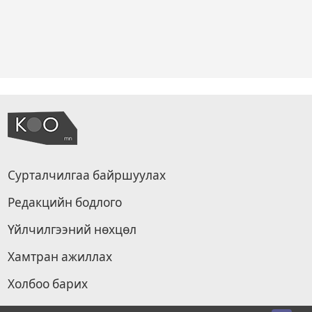
Сурталчилгаа байршуулах
Редакцийн бодлого
Үйлчилгээний нөхцөл
Хамтран ажиллах
Холбоо барих