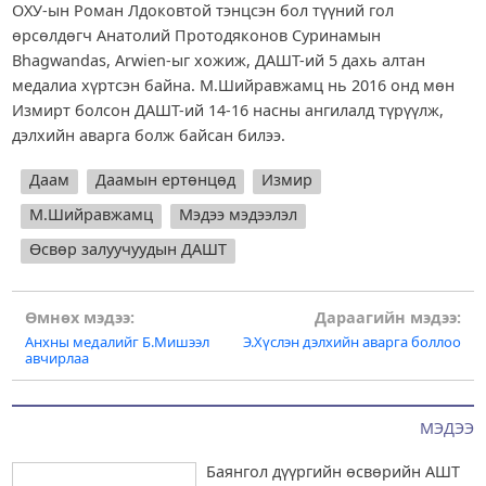
ОХУ-ын Роман Лдоковтой тэнцсэн бол түүний гол
өрсөлдөгч Анатолий Протодяконов Суринамын
Bhagwandas, Arwien-ыг хожиж, ДАШТ-ий 5 дахь алтан
медалиа хүртсэн байна. М.Шийравжамц нь 2016 онд мөн
Измирт болсон ДАШТ-ий 14-16 насны ангилалд түрүүлж,
дэлхийн аварга болж байсан билээ.
Даам
Даамын ертөнцөд
Измир
М.Шийравжамц
Мэдээ мэдээлэл
Өсвөр залуучуудын ДАШТ
Post
Өмнөх мэдээ:
Дараагийн мэдээ:
Анхны медалийг Б.Мишээл
Э.Хүслэн дэлхийн аварга боллоо
navigation
авчирлаа
МЭДЭЭ
Баянгол дүүргийн өсвөрийн АШТ