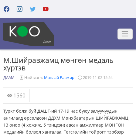
М.Шийравжамц мөнгөн медаль
хүртэв
ДААМ
Нийтлэгч:
Манлай Равжир
2019-11-02 15:54
1560
Туркт болж буй ДАШТ-ий 17-19 нас буюу залуучуудын
ангилалд өрсөлдсөн ДДХМ Мөнхбаатарын ШИЙРАВЖАМЦ
13 оноо (4 хожиж, 5 тэнцсэн) авсан амжилтаар МӨНГӨН
медалийн болзол хангалаа. Төгсгөлийн тойрогт тэрбээр