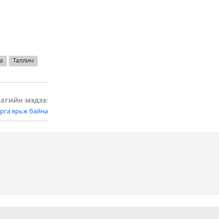
а
Таллин
агийн мэдээ:
рга ярьж байна