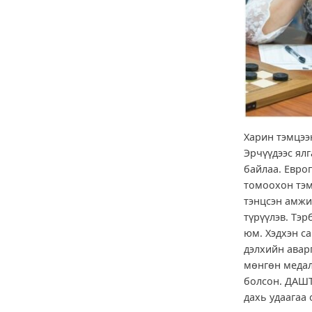
Харин тэмцээ
Эрчүүдээс ялг
байлаа. Евро
томоохон тэм
тэнцсэн амжи
түрүүлэв. Тэ
юм. Хэдхэн с
дэлхийн аварг
мөнгөн медал
болсон. ДАШТ
дахь удаагаа