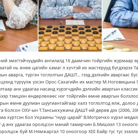
ний эмэгтэйчүүдийн ангилалд 16 даамчин тойргийн журмаар ө
аатай нь өнөө цагийн хамаг л хүчтэй их мастерууд бүгдээрээ Т
пын аварга, түргэн тоглолтын ДАШТ… гээд дэлхийн аваргаас бус
цээнд түрүүлж үзсэн Орос-Сахагийн их мастер М.Ноговицына 
лтаар анх удаагаа насанд хүрэгчдийн дэлхийн аваргын классик
рбээр тэмцээн өндөрлөхөөс нэг тойргийн өмнө аваргын болзло
арын өмнө дуулиан шуугиантайгаар халз тоглолтод ялж, долоо 
а болсон ОХУ-ын Т.Тансыккужина ДАШТ-ий дөрөв дэх (2006, 200
иа хүртсэн бол Украины “нүүр царай” В.Мотричко хүрэл медал
-д анх удаагаа оролцсон манай тамирчин Б.Мишээл 13 оноогоо
 оролцож буй М.Нямжаргал 10 оноогоор XIII байр тус тус эз