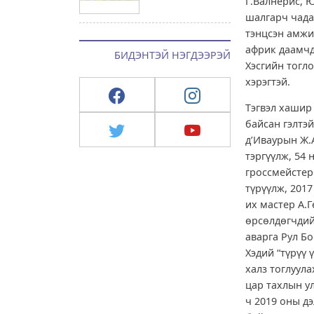
Г.Валнерис, 
шалгарч чада
тэнцсэн амжил
африк даамчд
БИДЭНТЭЙ НЭГДЭЭРЭЙ
Хэсгийн тогл
хэрэгтэй.
Тэгвэл хашир
байсан гэлтэ
д’Иваурын Ж.
тэргүүлж, 54 
гроссмейстер
түрүүлж, 201
их мастер А.Г
өрсөлдөгчдий
аварга Рул Бо
Хэдий “түрүү 
халз тоглуула
цар тахлын у
ч 2019 оны дэ