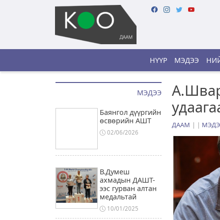
НҮҮР
МЭДЭЭ
НИЙ
А.Швар
МЭДЭЭ
удаага
Баянгол дүүргийн
өсвөрийн АШТ
ДААМ
|
МЭДЭ
02/06/2026
В.Думеш
ахмадын ДАШТ-
ээс гурван алтан
медальтай
10/01/2025