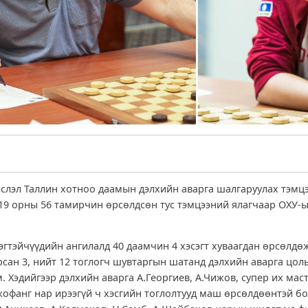
слэл Таллин хотноо даамын дэлхийн аварга шалгаруулах тэмц
19 орны 56 тамирчин өрсөлдсөн тус тэмцээний ялагчаар ОХУ-
гтэйчүүдийн ангилалд 40 даамчин 4 хэсэгт хуваагдан өрсөлдөж,
рсан 3, нийт 12 тоглогч шувтаргын шатанд дэлхийн аварга цол
. Хэдийгээр дэлхийн аварга А.Георгиев, А.Чижов, супер их мас
жофанг нар ирээгүй ч хэсгийн тоглолтууд маш өрсөлдөөнтэй бо