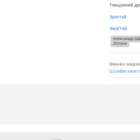
Тэмцээний дү
Эрэгтэй
Эмэгтэй
Александр Ш
Эстони
Post
Өмнөх мэдээ
Ц.Сүхбат хэсэгт
naviga