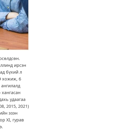
рсөлдсөн.
аллинд ирсэн
ад бүхий л
9 хожиж, 6
 ангилалд
о хангасан
дахь удаагаа
8, 2015, 2021)
ийн эзэн
р XI, гурав
эллээ.