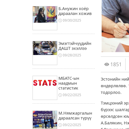
Б.Анужин хоёр
дараалан хожив
09/30/2025
Эмэгтэйчүүдийн
ДАШТ эхэллээ
09/28/2025
1851
МБАТС-ын
Эстонийн ний
наадмын
өндөрлөлөө. 
статистик
тодорлоо.
09/22/2025
Тэмцээний эрэ
бүрээс шалга
М.Нямжаргалын
өрсөлдсөн юм
дараалсан түрүү
А.Балякин, Н
09/22/2025