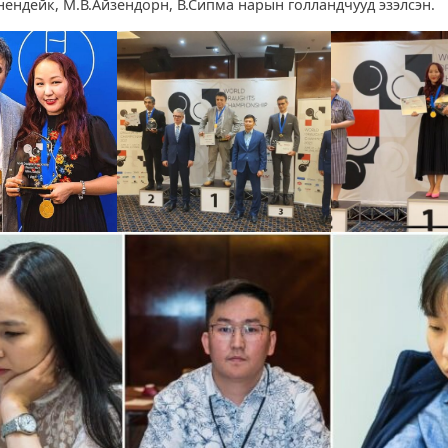
нендейк, М.В.Айзендорн, В.Сипма нарын голландчууд эзэлсэн.