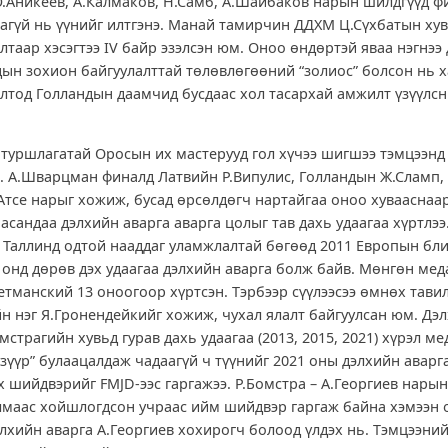
Ю.Аникеев, А.Калмаков, Н.Самб, А.Шайбаков нарын шилдгүүд ф
агүй нь үүнийг илтгэнэ. Манай тамирчин ДДХМ Ц.Сүхбатын хув
таар хэсэгтээ IV байр эзэлсэн юм. Оноо өндөртэй яваа нэгнээ
ын зохион байгуулалттай төлөвлөгөөний “золиос” болсон нь 
олтод Голландын даамчид бусдаас хол тасархай амжилт үзүүлсн
 туршлагатай Оросын их мастерууд гол хүчээ шигшээ тэмцээнд
й. А.Шварцман финалд Латвийн Р.Випулис, Голландын Ж.Сламп,
Атсе нарыг хожиж, бусад өрсөлдөгч нартайгаа оноо хувааснаа
насандаа дэлхийн аварга аварга цолыг тав дахь удаагаа хүртлэ
 Таллинд одтой нааддаг уламжлалтай бөгөөд 2011 Европын бл
7 онд дөрөв дэх удаагаа дэлхийн аварга болж байв. Мөнгөн ме
етманский 13 оноогоор хүртсэн. Тэрбээр сүүлээсээ өмнөх тавил
н нэг Я.Гронендейкийг хожиж, чухал ялалт байгуулсан юм. Д
мстрагийн хувьд гурав дахь удаагаа (2013, 2015, 2021) хүрэл ме
үзүүр” булаацалдаж чадаагүй ч түүнийг 2021 оны дэлхийн аварг
х шийдвэрийг FMJD-ээс гаргажээ. Р.Бомстра – А.Георгиев нарын
лмаас хойшлогдсон учраас ийм шийдвэр гаргаж байна хэмээн 
лхийн аварга А.Георгиев хохирогч болоод үлдэх нь. Тэмцээний