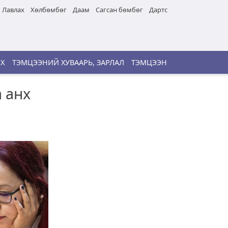
Лавлах
Хөлбөмбөг
Даам
Сагсан бөмбөг
Дартс
ИХ
ТЭМЦЭЭНИЙ ХУВААРЬ, ЗАРЛАЛ
ТЭМЦЭЭН
 анх