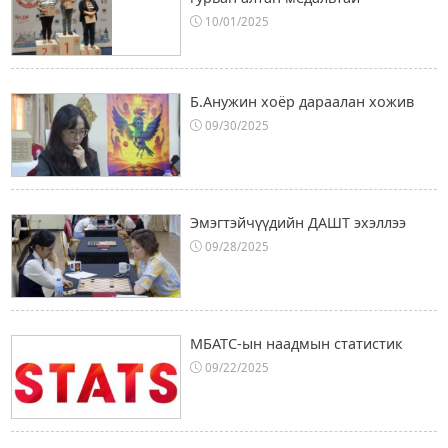
10/01/2025
Б.Анужин хоёр дараалан хожив
09/30/2025
Эмэгтэйчүүдийн ДАШТ эхэллээ
09/28/2025
МБАТС-ын наадмын статистик
09/22/2025