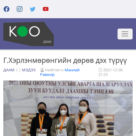
Г.Хэрлэнмөрөнгийн дөрөв дэх түрүү
ДААМ
|
МЭДЭЭ
Нийтлэгч:
Манлай
2021-12-06
Равжир
21:25