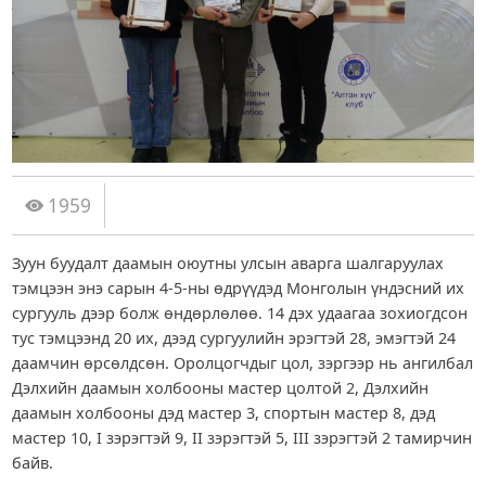
1959
Зуун буудалт даамын оюутны улсын аварга шалгаруулах
тэмцээн энэ сарын 4-5-ны өдрүүдэд Монголын үндэсний их
сургууль дээр болж өндөрлөлөө. 14 дэх удаагаа зохиогдсон
тус тэмцээнд 20 их, дээд сургуулийн эрэгтэй 28, эмэгтэй 24
даамчин өрсөлдсөн. Оролцогчдыг цол, зэргээр нь ангилбал
Дэлхийн даамын холбооны мастер цолтой 2, Дэлхийн
даамын холбооны дэд мастер 3, спортын мастер 8, дэд
мастер 10, I зэрэгтэй 9, II зэрэгтэй 5, III зэрэгтэй 2 тамирчин
байв.