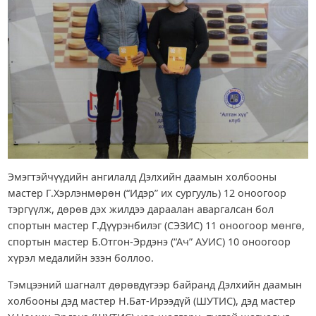
Эмэгтэйчүүдийн ангилалд Дэлхийн даамын холбооны
мастер Г.Хэрлэнмөрөн (“Идэр” их сургууль) 12 оноогоор
тэргүүлж, дөрөв дэх жилдээ дараалан аваргалсан бол
спортын мастер Г.Дүүрэнбилэг (СЭЗИС) 11 оноогоор мөнгө,
спортын мастер Б.Отгон-Эрдэнэ (“Ач” АУИС) 10 оноогоор
хүрэл медалийн эзэн боллоо.
Тэмцээний шагналт дөрөвдүгээр байранд Дэлхийн даамын
холбооны дэд мастер Н.Бат-Ирээдүй (ШУТИС), дэд мастер