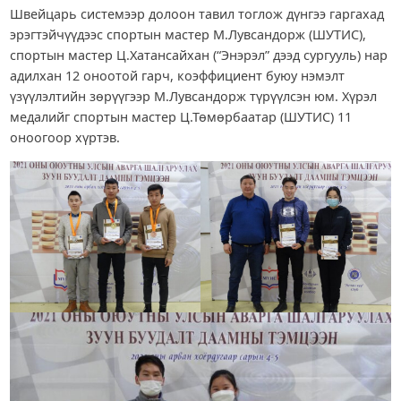
Швейцарь системээр долоон тавил тоглож дүнгээ гаргахад
эрэгтэйчүүдээс спортын мастер М.Лувсандорж (ШУТИС),
спортын мастер Ц.Хатансайхан (“Энэрэл” дээд сургууль) нар
адилхан 12 оноотой гарч, коэффициент буюу нэмэлт
үзүүлэлтийн зөрүүгээр М.Лувсандорж түрүүлсэн юм. Хүрэл
медалийг спортын мастер Ц.Төмөрбаатар (ШУТИС) 11
оноогоор хүртэв.