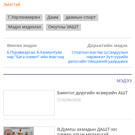
Эмэгтэй
Г.Хэрлэнмөрөн
Даам
даамын спорт
Мэдээ мэдээлэл
Оюутны УАШТ
Post
Өмнөх мэдээ:
Дараагийн мэдээ:
Б.Пүрэвжаргал, Б.Халиунтуяа
Спортын мастер Ц.Сандуузын
navigation
нар “Бага олимп”-ийн ялагчид
нэрэмжит Зүтгүүрийн
депогийн тэмцээний удирдамж
МЭДЭЭ
Баянгол дүүргийн өсвөрийн АШТ
02/06/2026
В.Думеш ахмадын ДАШТ-ээс
гурван алтан медальтай