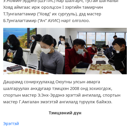
У.Номин-Эрдэнэ (ШУТИС) нар шалгарч, тусгай шагналыг
Ховд аймгаас ирж оролцсон I зэргийн тамирчин
Т.Тунгалагтамир (“Ховд” их сургууль), дэд мастер
Б.Тунгалагтамир (“Ач” АУИС) нарт олголоо.
Дашрамд сонирхуулахад Оюутны улсын аварга
шалгаруулах анхдугаар тэмцээн 2008 онд зохиогдож,
спортын мастер Э.Энх-Эрдэнэ эрэгтэй ангилалд, спортын
мастер Г.Амгалан эмэгэтэй ангилалд түрүүлж байжээ.
Тэмцээний дүн
Эрэгтэй