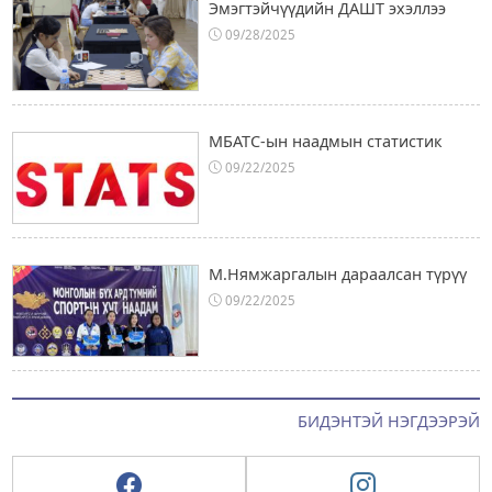
Эмэгтэйчүүдийн ДАШТ эхэллээ
09/28/2025
МБАТС-ын наадмын статистик
09/22/2025
М.Нямжаргалын дараалсан түрүү
09/22/2025
БИДЭНТЭЙ НЭГДЭЭРЭЙ