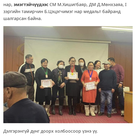
нар,
эмэгтэйчүүдээс
СМ М.Хишигбаяр, ДМ Д.Мөнхзаяа, I
зэргийн тамирчин Б.Цэцэгчимэг нар медальт байранд
шалгарсан байна.
Дэлгэрэнгүй дүнг доорх холбоосоор үзнэ үү.