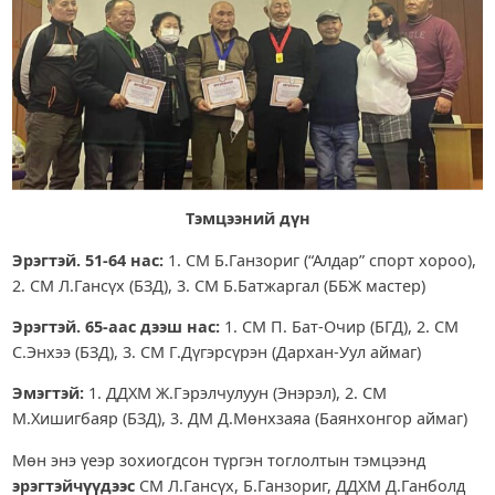
Тэмцээний дүн
Эрэгтэй. 51-64 нас:
1. СМ Б.Ганзориг (“Алдар” спорт хороо),
2. СМ Л.Гансүх (БЗД), 3. СМ Б.Батжаргал (ББЖ мастер)
Эрэгтэй. 65-аас дээш нас:
1. СМ П. Бат-Очир (БГД), 2. СМ
С.Энхээ (БЗД), 3. СМ Г.Дүгэрсүрэн (Дархан-Уул аймаг)
Эмэгтэй:
1. ДДХМ Ж.Гэрэлчулуун (Энэрэл), 2. СМ
М.Хишигбаяр (БЗД), 3. ДМ Д.Мөнхзаяа (Баянхонгор аймаг)
Мөн энэ үеэр зохиогдсон түргэн тоглолтын тэмцээнд
эрэгтэйчүүдээс
СМ Л.Гансүх, Б.Ганзориг, ДДХМ Д.Ганболд