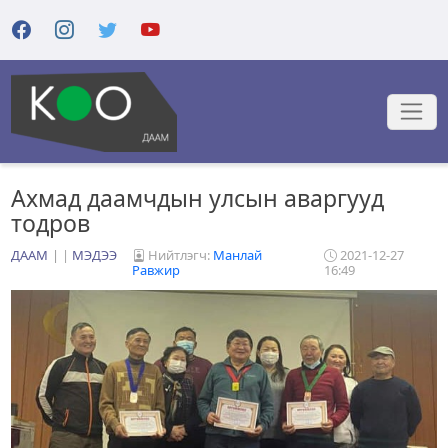
Ахмад даамчдын улсын аваргууд
тодров
ДААМ
|
МЭДЭЭ
Нийтлэгч:
Манлай
2021-12-27
Равжир
16:49