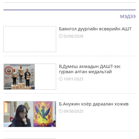
МЭДЭЭ
Баянгол дүүргийн өсвөрийн АШТ
02/06/2026
В.Думеш ахмадын ДАШТ-ээс
гурван алтан медальтай
10/01/2025
Б.Анужин хоёр дараалан хожив
09/30/2025