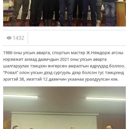
1432
1986 оны улсын аварга, спортын мастер Ж.Нямдорж агсны
нэрэмжит ахмад даамчдын 2021 оны улсын аварга
шалгаруулах тэмцээн өнгөрсөн амралтын өдрүүдэд боллоо.
“Рояал” олон улсын дээд сургууль дээр болсон тус тэмцээнд
эрэгтэй 38, эмэгтэй 12 даамчин ухаанаа уралдуулсан юм.