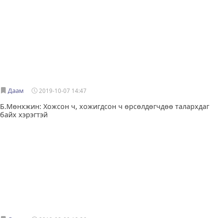
Даам
2019-10-07 14:47
Б.Мөнхжин: Хожсон ч, хожигдсон ч өрсөлдөгчдөө талархдаг
байх хэрэгтэй