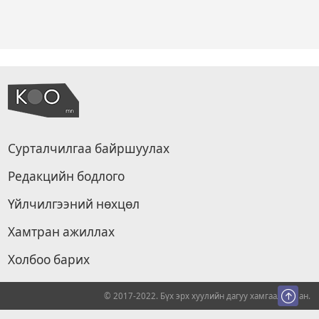
Сурталчилгаа байршуулах
Редакцийн бодлого
Үйлчилгээний нөхцөл
Хамтран ажиллах
Холбоо барих
© 2017-2022. Бүх эрх хуулийн дагуу хамгаалагдсан.