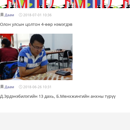
Даам
2018-07-01 10:36
Олон улсын цолтон 4-өөр нэмэгдэв
Даам
2018-06-26 10:31
Д.Эрдэнэбилэгийн 13 дахь, Б.Мөнхжингийн анхны түрүү