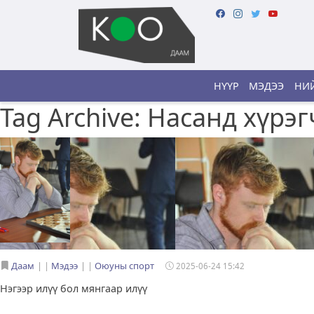
НҮҮР
МЭДЭЭ
НИЙ
Tag Archive: Насанд хүр
Даам
|
Мэдээ
|
Оюуны спорт
2025-06-24 15:42
Нэгээр илүү бол мянгаар илүү