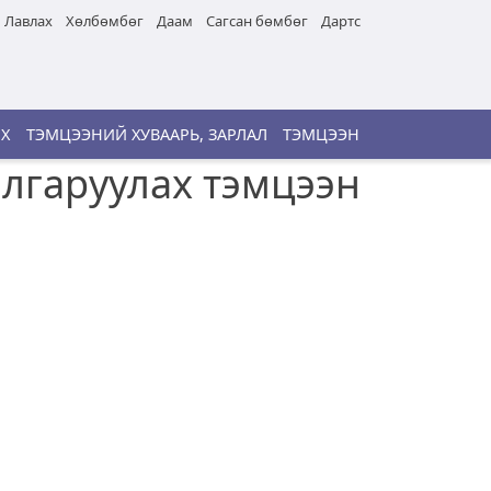
Лавлах
Хөлбөмбөг
Даам
Сагсан бөмбөг
Дартс
ИХ
ТЭМЦЭЭНИЙ ХУВААРЬ, ЗАРЛАЛ
ТЭМЦЭЭН
алгаруулах тэмцээн