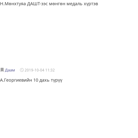
Н.Мөнхтуяа ДАШТ-ээс мөнгөн медаль хүртэв
Даам
2019-10-04 11:32
А.Георгиевийн 10 дахь түрүү