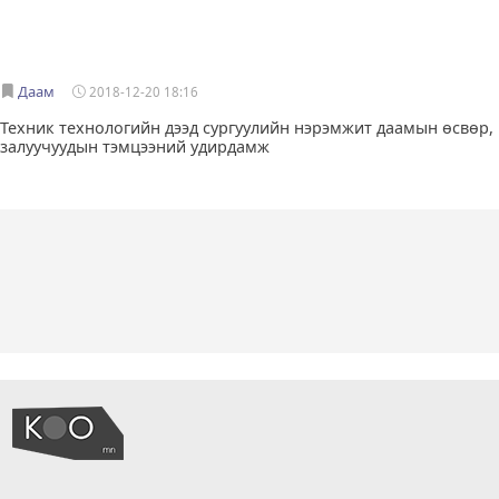
Даам
2018-12-20 18:16
Техник технологийн дээд сургуулийн нэрэмжит даамын өсвөр,
залуучуудын тэмцээний удирдамж