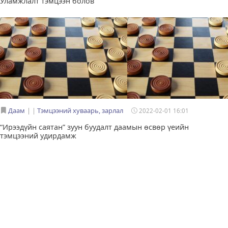
Уламжлалт тэмцээн болов
Даам
|
Тэмцээний хуваарь, зарлал
2022-02-01 16:01
“Ирээдүйн саятан” зуун буудалт даамын өсвөр үеийн
тэмцээний удирдамж