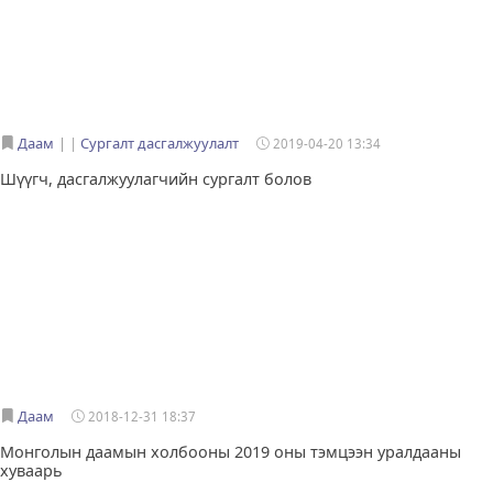
Даам
|
Сургалт дасгалжуулалт
2019-04-20 13:34
Шүүгч, дасгалжуулагчийн сургалт болов
Даам
2018-12-31 18:37
Монголын даамын холбооны 2019 оны тэмцээн уралдааны
хуваарь