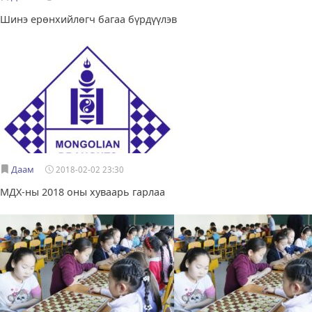
Шинэ ерөнхийлөгч багаа бүрдүүлэв
Даам
2018-02-02 23:30
МДХ-ны 2018 оны хуваарь гарлаа