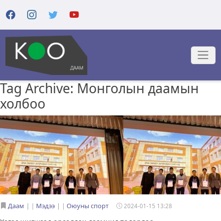
Tag Archive: Монголын даамын
холбоо
Даам
|
Мэдээ
|
Оюуны спорт
2024-01-15 13:28