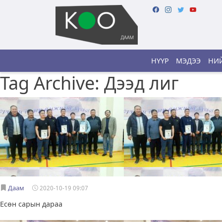
НҮҮР
МЭДЭЭ
НИЙ
Tag Archive: Дээд лиг
Даам
2020-10-19 09:07
Есөн сарын дараа