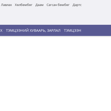
Лавлах
Хөлбөмбөг
Даам
Сагсан бөмбөг
Дартс
ИХ
ТЭМЦЭЭНИЙ ХУВААРЬ, ЗАРЛАЛ
ТЭМЦЭЭН