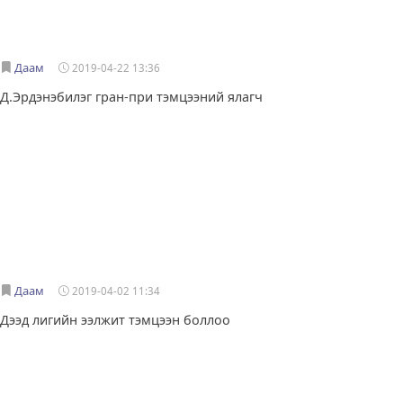
Даам
2019-04-22 13:36
Д.Эрдэнэбилэг гран-при тэмцээний ялагч
Даам
2019-04-02 11:34
Дээд лигийн ээлжит тэмцээн боллоо