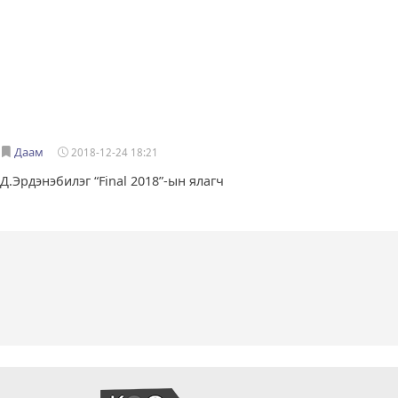
Даам
2018-12-24 18:21
Д.Эрдэнэбилэг “Final 2018”-ын ялагч