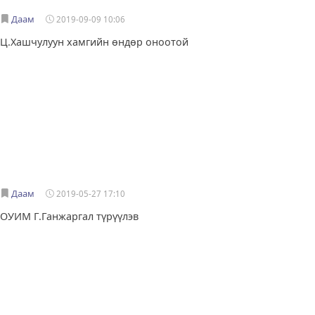
Даам
2019-09-09 10:06
Ц.Хашчулуун хамгийн өндөр оноотой
Даам
2019-05-27 17:10
ОУИМ Г.Ганжаргал түрүүлэв