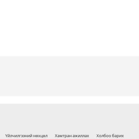
Үйлчилгээний нөхцөл
Хамтран ажиллах
Холбоо барих