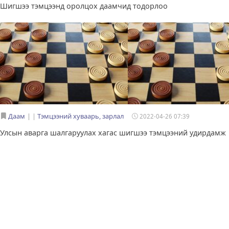
Шигшээ тэмцээнд оролцох даамчид тодорлоо
Даам
|
Тэмцээний хуваарь, зарлал
2022-04-26 07:39
Улсын аварга шалгаруулах хагас шигшээ тэмцээний удирдамж