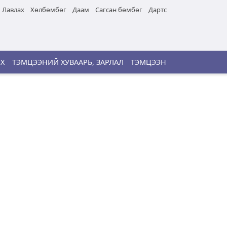
Лавлах
Хөлбөмбөг
Даам
Сагсан бөмбөг
Дартс
ИХ
ТЭМЦЭЭНИЙ ХУВААРЬ, ЗАРЛАЛ
ТЭМЦЭЭН