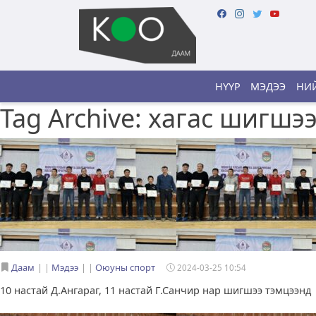
НҮҮР
МЭДЭЭ
НИЙ
Tag Archive: хагас шигшэ
Даам
|
Мэдээ
|
Оюуны спорт
2024-03-25 10:54
10 настай Д.Ангараг, 11 настай Г.Санчир нар шигшээ тэмцээнд