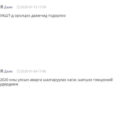
Даам
2020-01-13 17:59
УАШТ-д оролцох даамчид тодорлоо
Даам
2020-01-04 17:46
2020 оны улсын аварга шалгаруулах хагас шигшээ тэмцээний
удирдамж