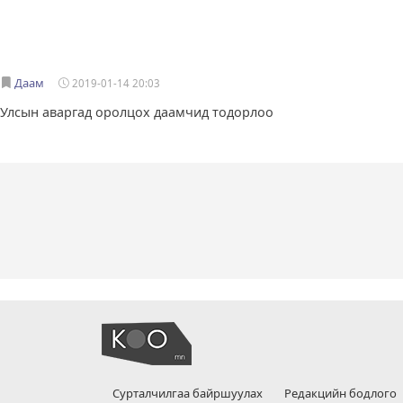
Даам
2019-01-14 20:03
Улсын аваргад оролцох даамчид тодорлоо
Сурталчилгаа байршуулах
Редакцийн бодлого