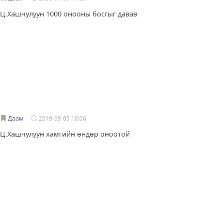
Ц.Хашчулуун 1000 онооны босгыг давав
Даам
2019-09-09 10:06
Ц.Хашчулуун хамгийн өндөр оноотой