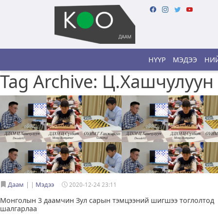
НҮҮР
МЭДЭЭ
НИЙ
Tag Archive: Ц.Хашчулуун
Даам
|
Мэдээ
2020-12-24 23:11
Монголын 3 даамчин Зул сарын тэмцээний шигшээ тоглолтод
шалгарлаа