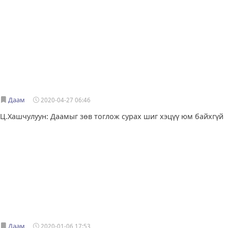
Даам
2020-04-27 06:46
Ц.Хашчулуун: Даамыг зөв тоглож сурах шиг хэцүү юм байхгүй
Даам
2020-01-06 17:53