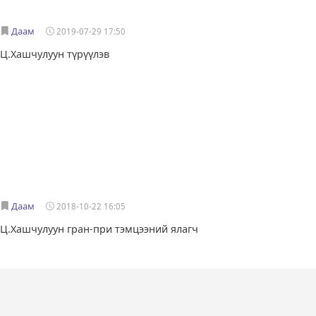
Даам
2019-07-29 17:50
Ц.Хашчулуун түрүүлэв
Даам
2018-10-22 16:05
Ц.Хашчулуун гран-при тэмцээний ялагч