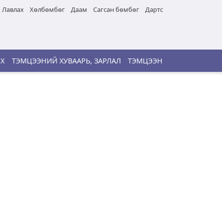
Лавлах
Хөлбөмбөг
Даам
Сагсан бөмбөг
Дартс
ИХ
ТЭМЦЭЭНИЙ ХУВААРЬ, ЗАРЛАЛ
ТЭМЦЭЭН