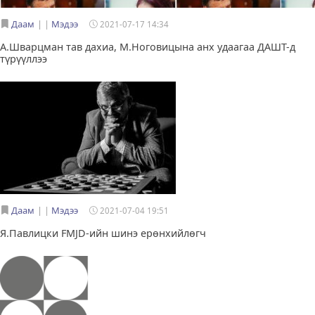
Даам
|
Мэдээ
2021-07-17 14:34
А.Шварцман тав дахиа, М.Ноговицына анх удаагаа ДАШТ-д
түрүүллээ
Даам
|
Мэдээ
2021-07-04 19:51
Я.Павлицки FMJD-ийн шинэ ерөнхийлөгч