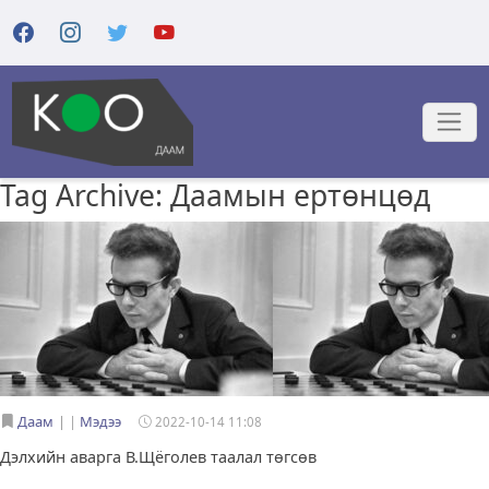
Tag Archive: Даамын ертөнцөд
Даам
|
Мэдээ
2022-10-14 11:08
Дэлхийн аварга В.Щёголев таалал төгсөв