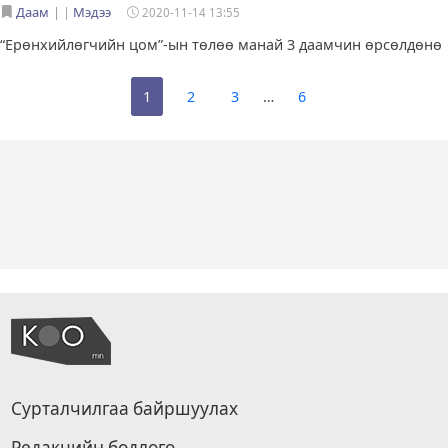
Даам
|
Мэдээ
2020-11-14 13:55
“Ерөнхийлөгчийн цом”-ын төлөө манай 3 даамчин өрсөлдөнө
1
2
3
…
6
Сурталчилгаа байршуулах
Редакцийн бодлого