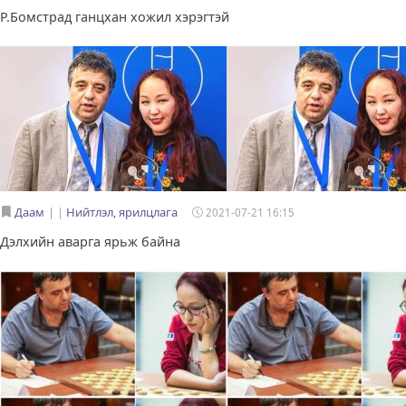
Р.Бомстрад ганцхан хожил хэрэгтэй
Даам
|
Нийтлэл, ярилцлага
2021-07-21 16:15
Дэлхийн аварга ярьж байна