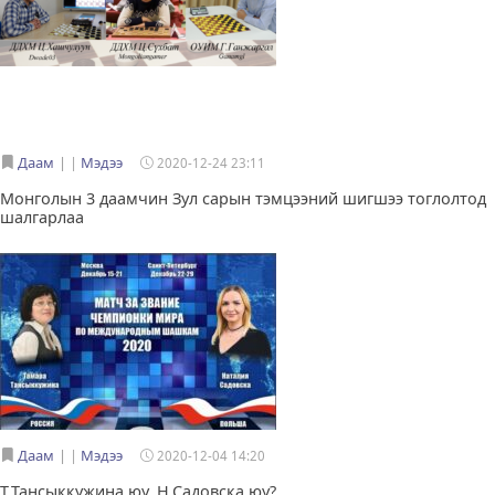
Даам
|
Мэдээ
2020-12-24 23:11
Монголын 3 даамчин Зул сарын тэмцээний шигшээ тоглолтод
шалгарлаа
Даам
|
Мэдээ
2020-12-04 14:20
Т.Тансыккужина юу, Н.Садовска юу?