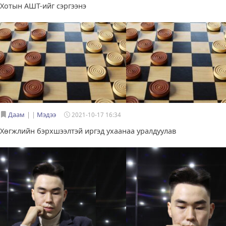
Хотын АШТ-ийг сэргээнэ
Даам
|
Мэдээ
2021-10-17 16:34
Хөгжлийн бэрхшээлтэй иргэд ухаанаа уралдуулав