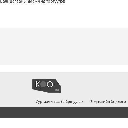
Баянцагааны даамчид тэргүүлэв
Сурталчилгаа байршуулах
Редакцийн бодлого