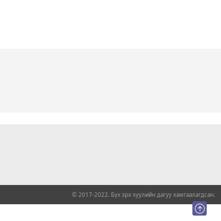
© 2017-2022. Бүх эрх хуулийн дагуу хамгаалагдсан.