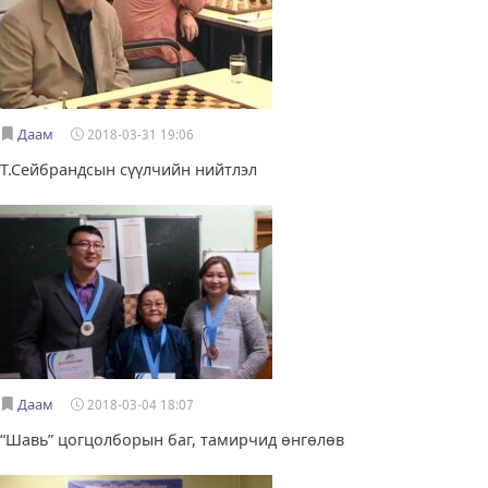
Даам
2018-03-31 19:06
Т.Сейбрандсын сүүлчийн нийтлэл
Даам
2018-03-04 18:07
“Шавь” цогцолборын баг, тамирчид өнгөлөв