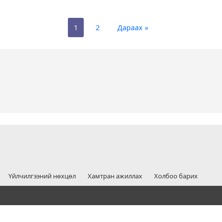
1
2
Дараах »
Үйлчилгээний нөхцөл
Хамтран ажиллах
Холбоо барих