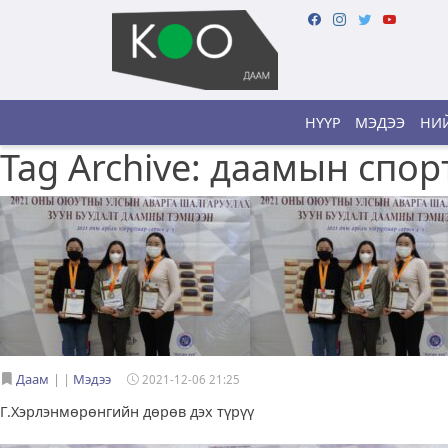
НҮҮР
МЭДЭЭ
НИЙ
Tag Archive: даамын спор
Даам
|
Мэдээ
2021-12-06 21:25
Г.Хэрлэнмөрөнгийн дөрөв дэх түрүү