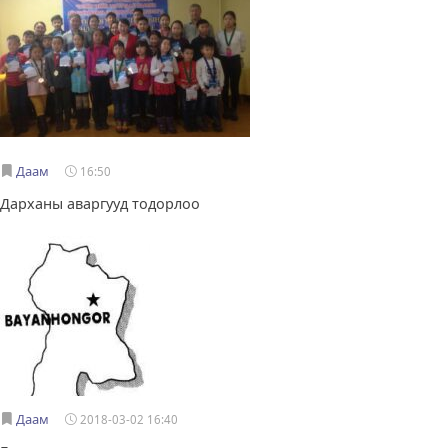
Даам
16:50
Дарханы аваргууд тодорлоо
Даам
2018-03-02 16:40