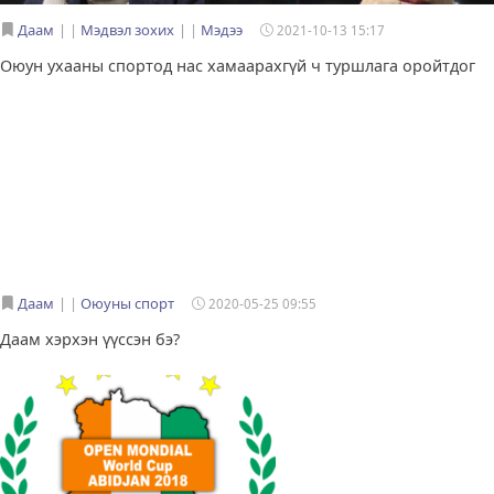
Даам
|
Мэдвэл зохих
|
Мэдээ
2021-10-13 15:17
Оюун ухааны спортод нас хамаарахгүй ч туршлага оройтдог
Даам
|
Оюуны спорт
2020-05-25 09:55
Даам хэрхэн үүссэн бэ?