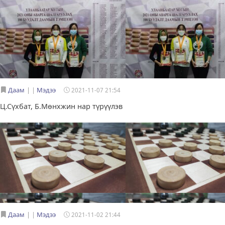
Даам
|
Мэдээ
2021-11-07 21:54
Ц.Сүхбат, Б.Мөнхжин нар түрүүлэв
Даам
|
Мэдээ
2021-11-02 21:44