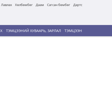
Лавлах
Хөлбөмбөг
Даам
Сагсан бөмбөг
Дартс
ИХ
ТЭМЦЭЭНИЙ ХУВААРЬ, ЗАРЛАЛ
ТЭМЦЭЭН