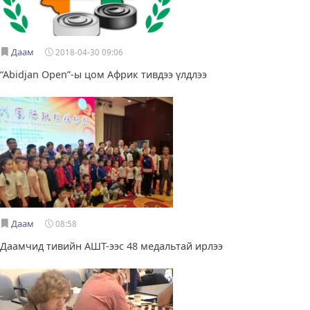
Даам
2018-04-30 09:06
“Аbidjan Open”-ы цом Африк тивдээ үлдлээ
Даам
08:58
Даамчид тивийн АШТ-ээс 48 медальтай ирлээ